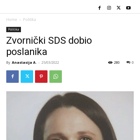
Home
Politika
Politika
Zvornički SDS dobio
poslanika
By
Anastasija A.
-
25/03/2022
280
0