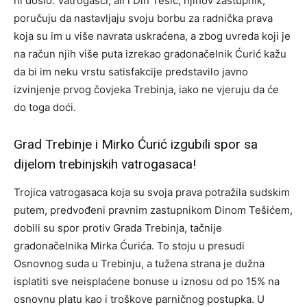
ni došlo. Vatrogasci, ali i Din Tešić, njihov zastupnik,
poručuju da nastavljaju svoju borbu za radnička prava
koja su im u više navrata uskraćena, a zbog uvreda koji je
na račun njih više puta izrekao gradonačelnik Ćurić kažu
da bi im neku vrstu satisfakcije predstavilo javno
izvinjenje prvog čovjeka Trebinja, iako ne vjeruju da će
do toga doći.
Grad Trebinje i Mirko Ćurić izgubili spor sa
dijelom trebinjskih vatrogasaca!
Trojica vatrogasaca koja su svoja prava potražila sudskim
putem, predvođeni pravnim zastupnikom Dinom Tešićem,
dobili su spor protiv Grada Trebinja, tačnije
gradonačelnika Mirka Ćurića. To stoju u presudi
Osnovnog suda u Trebinju, a tužena strana je dužna
isplatiti sve neisplaćene bonuse u iznosu od po 15% na
osnovnu platu kao i troškove parničnog postupka. U