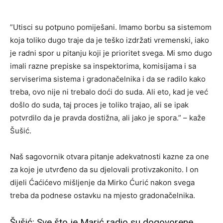
”Utisci su potpuno pomiješani. Imamo borbu sa sistemom
koja toliko dugo traje da je teško izdržati vremenski, iako
je radni spor u pitanju koji je prioritet svega. Mi smo dugo
imali razne prepiske sa inspektorima, komisijama i sa
serviserima sistema i gradonačelnika i da se radilo kako
treba, ovo nije ni trebalo doći do suda. Ali eto, kad je već
došlo do suda, taj proces je toliko trajao, ali se ipak
potvrdilo da je pravda dostižna, ali jako je spora.” – kaže
Šušić.
Naš sagovornik otvara pitanje adekvatnosti kazne za one
za koje je utvrđeno da su djelovali protivzakonito. I on
dijeli Ćaćićevo mišljenje da Mirko Ćurić nakon svega
treba da podnese ostavku na mjesto gradonačelnika.
Šušić: Sve što je Marić radio su dogovorene