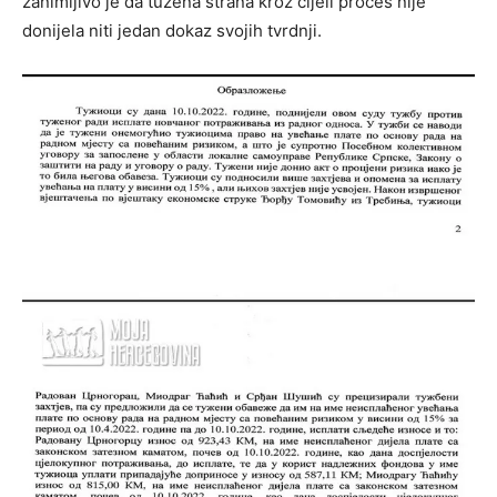
zanimljivo je da tužena strana kroz cijeli proces nije
donijela niti jedan dokaz svojih tvrdnji.