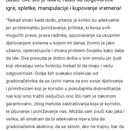
igre, spletke, manipulacije i kupovanje vremena!
”Nekad stvari kada dođu, pitanje je koliko su adekvatne
jer problematiku ponižavanja, pritiske, kršenja svih
mogućih prava, prava radnika, upoznavanje sa ukupnim
djelovanjem sistema u kojem mi danas živimo je jako
užasno, opterećujuće i stvara problem čovjeku kako dalje
da ide. Ova presuda je dobro došla u tom smislu jer ljudi
koji obnašaju veću funkciju trebali bi da imaju i veću
odgovornost. Ovdje bih svakako očekivao od
gradonačelnika da se izvini nama za svo svoje djelovanje
i primitivizam koji je koristio u pokušajima diskreditacije
nas koji smo tražili isključivo ono što nam je zakonom
garantovano, zbog metoda zastrašivanja koja je koristio,
te pljuvanje i ponižavanje nas. Možda vam zvuči kao jaka i
velika, ali smatram da bi adekvatna mjera bila da
gradonačelnik abdicira, da se skloni, ako ne trajno, bar da