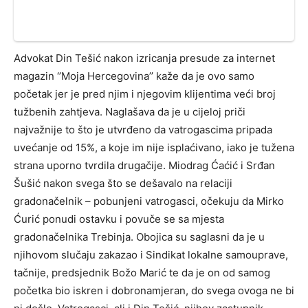
Advokat Din Tešić nakon izricanja presude za internet
magazin ‘’Moja Hercegovina’’ kaže da je ovo samo
početak jer je pred njim i njegovim klijentima veći broj
tužbenih zahtjeva. Naglašava da je u cijeloj priči
najvažnije to što je utvrđeno da vatrogascima pripada
uvećanje od 15%, a koje im nije isplaćivano, iako je tužena
strana uporno tvrdila drugačije. Miodrag Ćaćić i Srđan
Šušić nakon svega što se dešavalo na relaciji
gradonačelnik – pobunjeni vatrogasci, očekuju da Mirko
Ćurić ponudi ostavku i povuče se sa mjesta
gradonačelnika Trebinja. Obojica su saglasni da je u
njihovom slučaju zakazao i Sindikat lokalne samouprave,
tačnije, predsjednik Božo Marić te da je on od samog
početka bio iskren i dobronamjeran, do svega ovoga ne bi