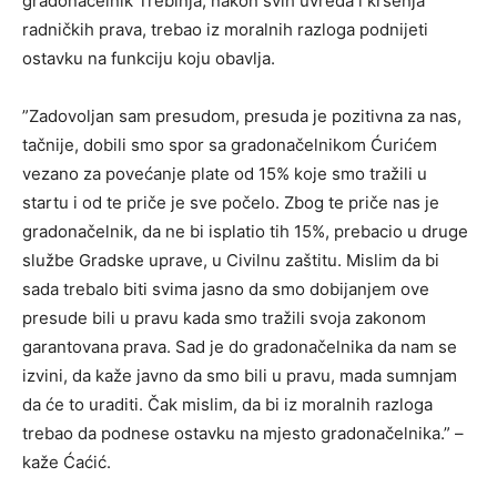
gradonačelnik Trebinja, nakon svih uvreda i kršenja
radničkih prava, trebao iz moralnih razloga podnijeti
ostavku na funkciju koju obavlja.
”Zadovoljan sam presudom, presuda je pozitivna za nas,
tačnije, dobili smo spor sa gradonačelnikom Ćurićem
vezano za povećanje plate od 15% koje smo tražili u
startu i od te priče je sve počelo. Zbog te priče nas je
gradonačelnik, da ne bi isplatio tih 15%, prebacio u druge
službe Gradske uprave, u Civilnu zaštitu. Mislim da bi
sada trebalo biti svima jasno da smo dobijanjem ove
presude bili u pravu kada smo tražili svoja zakonom
garantovana prava. Sad je do gradonačelnika da nam se
izvini, da kaže javno da smo bili u pravu, mada sumnjam
da će to uraditi. Čak mislim, da bi iz moralnih razloga
trebao da podnese ostavku na mjesto gradonačelnika.” –
kaže Ćaćić.