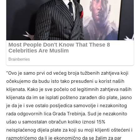
”Ovo je samo prvi od većeg broja tužbenih zahtjeva koji
očekujemo da budu isto tako presuđeni u korist naših
klijenata. Kako je sve počelo od legitimnih zahtjeva naših
klijenata da im se isplati pošteno zarađen dio plate, jasno
je da je i sve ostalo posljedica samovolje i nezakonitog
rada odgovornih lica Grada Trebinja. Sud je nezakonito
ušao u samostalan obračun koliko iznosi 15%
neisplaćenog dijela plate za koji su moji klijenti oštećeni i
razmotrićemo da li je ekonomično da se žalim za par