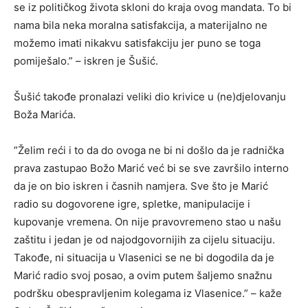
se iz političkog života skloni do kraja ovog mandata. To bi
nama bila neka moralna satisfakcija, a materijalno ne
možemo imati nikakvu satisfakciju jer puno se toga
pomiješalo.” – iskren je Šušić.
Šušić takođe pronalazi veliki dio krivice u (ne)djelovanju
Boža Marića.
”Želim reći i to da do ovoga ne bi ni došlo da je radnička
prava zastupao Božo Marić već bi se sve završilo interno
da je on bio iskren i časnih namjera. Sve što je Marić
radio su dogovorene igre, spletke, manipulacije i
kupovanje vremena. On nije pravovremeno stao u našu
zaštitu i jedan je od najodgovornijih za cijelu situaciju.
Takođe, ni situacija u Vlasenici se ne bi dogodila da je
Marić radio svoj posao, a ovim putem šaljemo snažnu
podršku obespravljenim kolegama iz Vlasenice.” – kaže