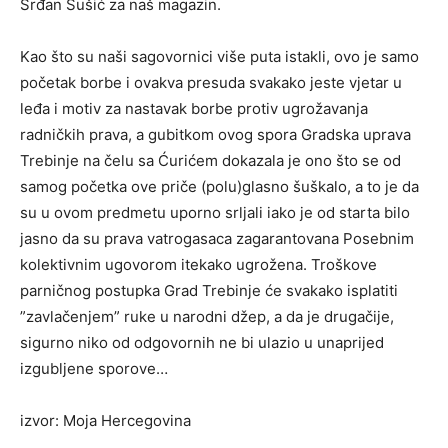
Srđan Šušić za naš magazin.
Kao što su naši sagovornici više puta istakli, ovo je samo
početak borbe i ovakva presuda svakako jeste vjetar u
leđa i motiv za nastavak borbe protiv ugrožavanja
radničkih prava, a gubitkom ovog spora Gradska uprava
Trebinje na čelu sa Ćurićem dokazala je ono što se od
samog početka ove priče (polu)glasno šuškalo, a to je da
su u ovom predmetu uporno srljali iako je od starta bilo
jasno da su prava vatrogasaca zagarantovana Posebnim
kolektivnim ugovorom itekako ugrožena. Troškove
parničnog postupka Grad Trebinje će svakako isplatiti
”zavlačenjem” ruke u narodni džep, a da je drugačije,
sigurno niko od odgovornih ne bi ulazio u unaprijed
izgubljene sporove…
izvor: Moja Hercegovina