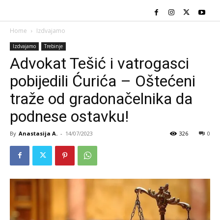
Home
Izdvajamo
Izdvajamo
Trebinje
Advokat Tešić i vatrogasci
pobijedili Ćurića – Oštećeni
traže od gradonačelnika da
podnese ostavku!
By
Anastasija A.
-
14/07/2023
326
0