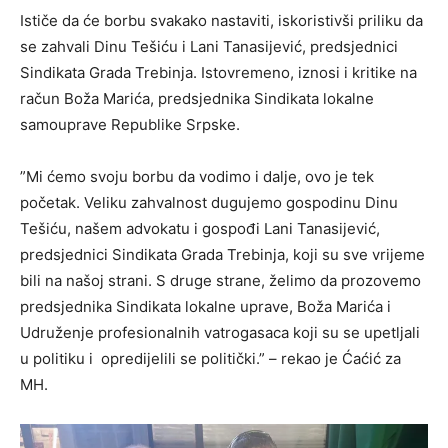
Ističe da će borbu svakako nastaviti, iskoristivši priliku da
se zahvali Dinu Tešiću i Lani Tanasijević, predsjednici
Sindikata Grada Trebinja. Istovremeno, iznosi i kritike na
račun Boža Marića, predsjednika Sindikata lokalne
samouprave Republike Srpske.
”Mi ćemo svoju borbu da vodimo i dalje, ovo je tek
početak. Veliku zahvalnost dugujemo gospodinu Dinu
Tešiću, našem advokatu i gospođi Lani Tanasijević,
predsjednici Sindikata Grada Trebinja, koji su sve vrijeme
bili na našoj strani. S druge strane, želimo da prozovemo
predsjednika Sindikata lokalne uprave, Boža Marića i
Udruženje profesionalnih vatrogasaca koji su se upetljali
u politiku i opredijelili se politički.” – rekao je Ćaćić za
MH.