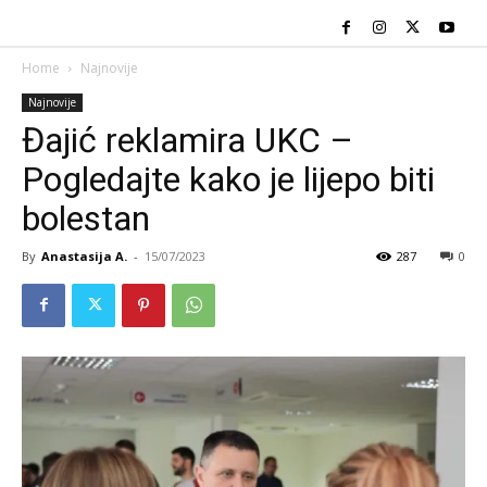
Home
Najnovije
Najnovije
Đajić reklamira UKC –
Pogledajte kako je lijepo biti
bolestan
By
Anastasija A.
-
15/07/2023
287
0