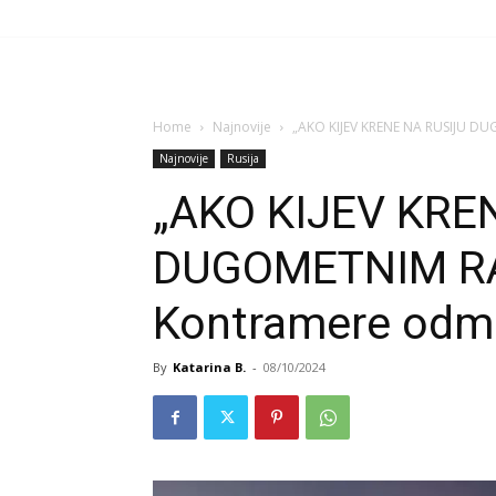
Home
Najnovije
„AKO KIJEV KRENE NA RUSIJU D
Najnovije
Rusija
„AKO KIJEV KRE
DUGOMETNIM RA
Kontramere odma
By
Katarina B.
-
08/10/2024