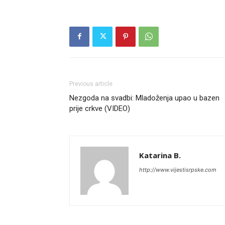
Previous article
Nezgoda na svadbi: Mladoženja upao u bazen
prije crkve (VIDEO)
Katarina B.
http://www.vijestisrpske.com