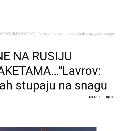
UGOMETNIM RAKETAMA…“Lavrov: Kontramere odmah stupaju na snagu
NE NA RUSIJU
KETAMA…“Lavrov:
h stupaju na snagu
817
0