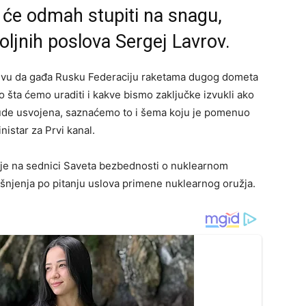
 će odmah stupiti na snagu,
poljnih poslova Sergej Lavrov.
jevu da gađa Rusku Federaciju raketama dugog dometa
 šta ćemo uraditi i kakve bismo zaključke izvukli ako
 bude usvojena, saznaćemo to i šema koju je pomenuo
nistar za Prvi kanal.
 je na sednici Saveta bezbednosti o nuklearnom
šnjenja po pitanju uslova primene nuklearnog oružja.