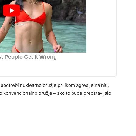
 upotrebi nuklearno oružje prilikom agresije na nju,
io konvencionalno oružje – ako to bude predstavljalo