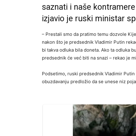
saznati i naše kontramere
izjavio je ruski ministar s
– Prestali smo da pratimo temu dozvole Ki
nakon što je predsednik Vladimir Putin rekao
bi takva odluka bila doneta. Ako ta odluka
predsednik će već biti na snazi – rekao je mi
Podsetimo, ruski predsednik Vladimir Putin
obuzdavanju predložio da se unese niz poja