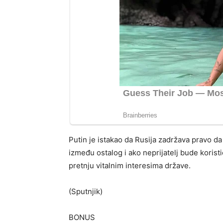
Putin je istakao da Rusija zadržava pravo da
između ostalog i ako neprijatelj bude korist
pretnju vitalnim interesima države.
(Sputnjik)
BONUS