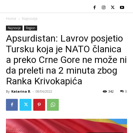
Home
Najnovije
Najnovije
Region
Apsurdistan: Lavrov posjetio
Tursku koja je NATO članica
a preko Crne Gore ne može ni
da preleti na 2 minuta zbog
Ranka Krivokapića
By
Katarina B.
-
08/06/2022
342
0