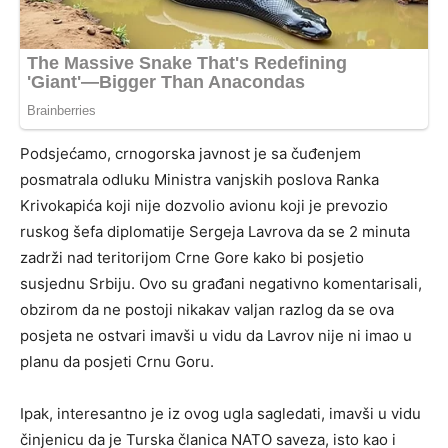
Podsjećamo, crnogorska javnost je sa čuđenjem
posmatrala odluku Ministra vanjskih poslova Ranka
Krivokapića koji nije dozvolio avionu koji je prevozio
ruskog šefa diplomatije Sergeja Lavrova da se 2 minuta
zadrži nad teritorijom Crne Gore kako bi posjetio
susjednu Srbiju. Ovo su građani negativno komentarisali,
obzirom da ne postoji nikakav valjan razlog da se ova
posjeta ne ostvari imavši u vidu da Lavrov nije ni imao u
planu da posjeti Crnu Goru.
Ipak, interesantno je iz ovog ugla sagledati, imavši u vidu
činjenicu da je Turska članica NATO saveza, isto kao i