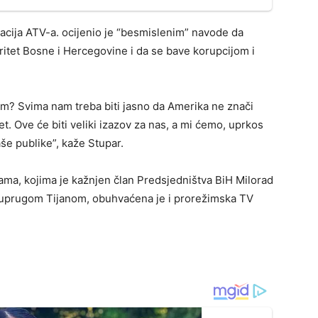
acija ATV-a. ocijenio je “besmislenim” navode da
tegritet Bosne i Hercegovine i da se bave korupcijom i
zam? Svima nam treba biti jasno da Amerika ne znači
rnet. Ove će biti veliki izazov za nas, a mi ćemo, uprkos
aše publike”, kaže Stupar.
ma, kojima je kažnjen član Predsjedništva BiH Milorad
a suprugom Tijanom, obuhvaćena je i prorežimska TV