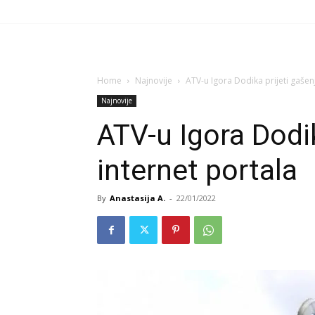
Home
Najnovije
ATV-u Igora Dodika prijeti gašen
Najnovije
ATV-u Igora Dodik
internet portala
By
Anastasija A.
-
22/01/2022