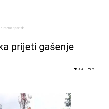
je internet portala
a prijeti gašenje
312
0