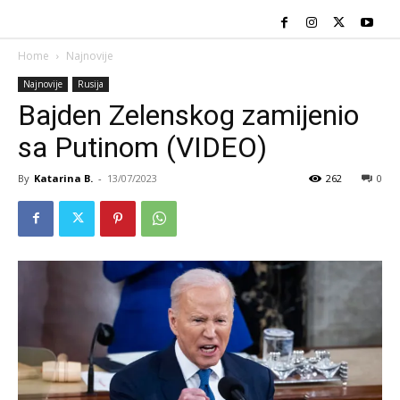
Home
Najnovije
Najnovije
Rusija
Bajden Zelenskog zamijenio
sa Putinom (VIDEO)
By
Katarina B.
-
13/07/2023
262
0