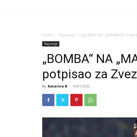
Home
Najnovije
„BOMBA“ NA „MARAKANI“ Argent
Najnovije
„BOMBA“ NA „MA
potpisao za Zve
By
Katarina B.
-
13/01/2023