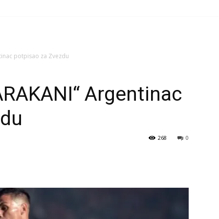
inac potpisao za Zvezdu
RAKANI“ Argentinac
zdu
268
0