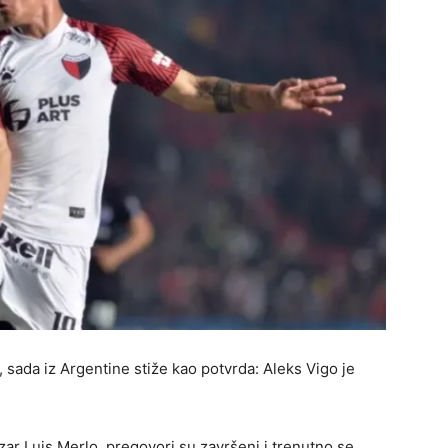
 sada iz Argentine stiže kao potvrda: Aleks Vigo je
zar Luis Merlo, pregovori su završeni i trenutno se