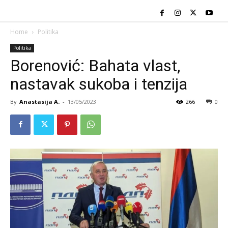
Home
Politika
Politika
Borenović: Bahata vlast,
nastavak sukoba i tenzija
By
Anastasija A.
-
13/05/2023
266
0