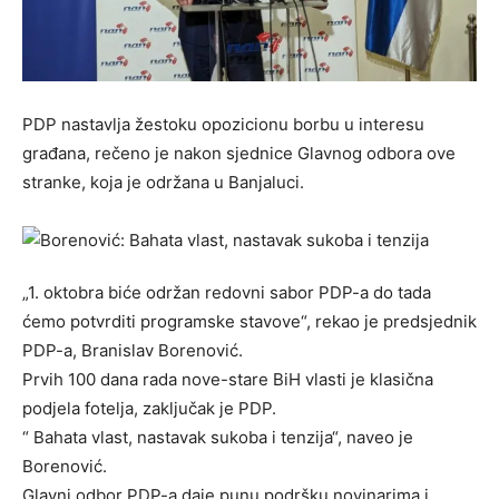
PDP nastavlja žestoku opozicionu borbu u interesu
građana, rečeno je nakon sjednice Glavnog odbora ove
stranke, koja je održana u Banjaluci.
„1. oktobra biće održan redovni sabor PDP-a do tada
ćemo potvrditi programske stavove“, rekao je predsjednik
PDP-a, Branislav Borenović.
Prvih 100 dana rada nove-stare BiH vlasti je klasična
podjela fotelja, zaključak je PDP.
“ Bahata vlast, nastavak sukoba i tenzija“, naveo je
Borenović.
Glavni odbor PDP-a daje punu podršku novinarima i