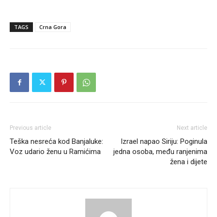
TAGS
Crna Gora
Previous article
Next article
Teška nesreća kod Banjaluke:
Izrael napao Siriju: Poginula
Voz udario ženu u Ramićima
jedna osoba, među ranjenima
žena i dijete