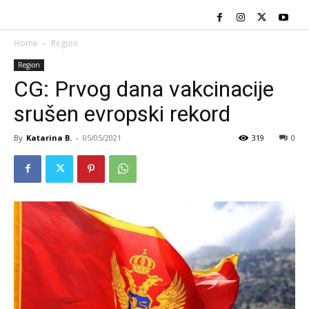
Home
Region
Region
CG: Prvog dana vakcinacije
srušen evropski rekord
By
Katarina B.
-
05/05/2021
319
0