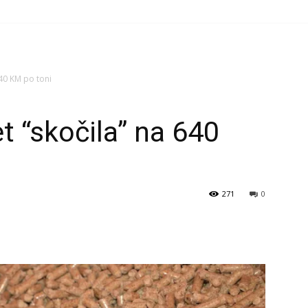
640 KM po toni
t “skočila” na 640
271
0