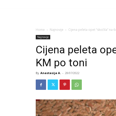
Home
Najnovije
Cijena peleta opet “skočila” na 
Najnovije
Cijena peleta ope
KM po toni
By
Anastasija A.
-
28/07/2022