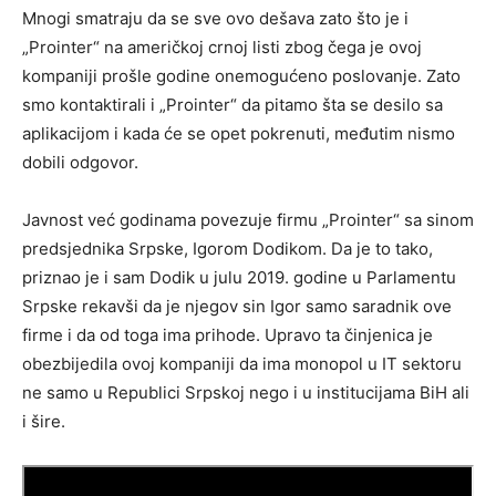
Mnogi smatraju da se sve ovo dešava zato što je i
„Prointer“ na američkoj crnoj listi zbog čega je ovoj
kompaniji prošle godine onemogućeno poslovanje. Zato
smo kontaktirali i „Prointer“ da pitamo šta se desilo sa
aplikacijom i kada će se opet pokrenuti, međutim nismo
dobili odgovor.
Javnost već godinama povezuje firmu „Prointer“ sa sinom
predsjednika Srpske, Igorom Dodikom. Da je to tako,
priznao je i sam Dodik u julu 2019. godine u Parlamentu
Srpske rekavši da je njegov sin Igor samo saradnik ove
firme i da od toga ima prihode. Upravo ta činjenica je
obezbijedila ovoj kompaniji da ima monopol u IT sektoru
ne samo u Republici Srpskoj nego i u institucijama BiH ali
i šire.