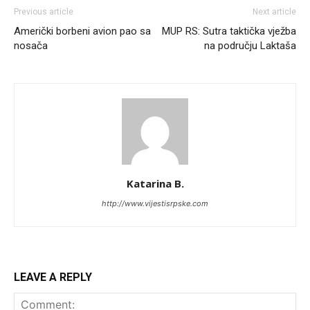
Previous article
Next article
Američki borbeni avion pao sa
MUP RS: Sutra taktička vježba
nosača
na području Laktaša
Katarina B.
http://www.vijestisrpske.com
LEAVE A REPLY