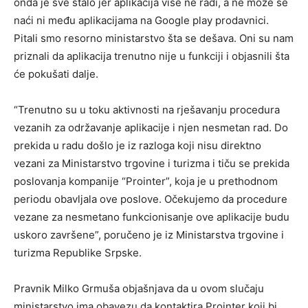
onda je sve stalo jer aplikacija više ne radi, a ne može se
naći ni među aplikacijama na Google play prodavnici.
Pitali smo resorno ministarstvo šta se dešava. Oni su nam
priznali da aplikacija trenutno nije u funkciji i objasnili šta
će pokušati dalje.
“Trenutno su u toku aktivnosti na rješavanju procedura
vezanih za održavanje aplikacije i njen nesmetan rad. Do
prekida u radu došlo je iz razloga koji nisu direktno
vezani za Ministarstvo trgovine i turizma i tiču se prekida
poslovanja kompanije “Prointer”, koja je u prethodnom
periodu obavljala ove poslove. Očekujemo da procedure
vezane za nesmetano funkcionisanje ove aplikacije budu
uskoro završene”, poručeno je iz Ministarstva trgovine i
turizma Republike Srpske.
Pravnik Milko Grmuša objašnjava da u ovom slučaju
ministarstvo ima obavezu da kontaktira Prointer koji bi