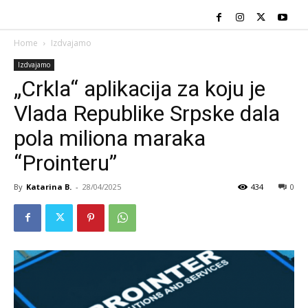
Home
Izdvajamo
Izdvajamo
„Crkla“ aplikacija za koju je
Vlada Republike Srpske dala
pola miliona maraka
“Prointeru”
By
Katarina B.
-
28/04/2025
434
0