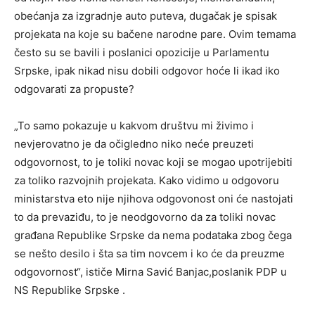
obećanja za izgradnje auto puteva, dugačak je spisak
projekata na koje su bačene narodne pare. Ovim temama
često su se bavili i poslanici opozicije u Parlamentu
Srpske, ipak nikad nisu dobili odgovor hoće li ikad iko
odgovarati za propuste?
„To samo pokazuje u kakvom društvu mi živimo i
nevjerovatno je da očigledno niko neće preuzeti
odgovornost, to je toliki novac koji se mogao upotrijebiti
za toliko razvojnih projekata. Kako vidimo u odgovoru
ministarstva eto nije njihova odgovonost oni će nastojati
to da prevaziđu, to je neodgovorno da za toliki novac
građana Republike Srpske da nema podataka zbog čega
se nešto desilo i šta sa tim novcem i ko će da preuzme
odgovornost“, ističe Mirna Savić Banjac,poslanik PDP u
NS Republike Srpske .