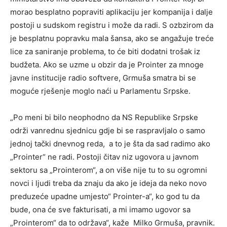
morao besplatno popraviti aplikaciju jer kompanija i dalje
postoji u sudskom registru i može da radi. S ozbzirom da
je besplatnu popravku mala šansa, ako se angažuje treće
lice za saniranje problema, to će biti dodatni trošak iz
budžeta. Ako se uzme u obzir da je Prointer za mnoge
javne institucije radio softvere, Grmuša smatra bi se
moguće rješenje moglo naći u Parlamentu Srpske.
„Po meni bi bilo neophodno da NS Republike Srpske
održi vanrednu sjednicu gdje bi se raspravljalo o samo
jednoj tački dnevnog reda, a to je šta da sad radimo ako
„Prointer“ ne radi. Postoji čitav niz ugovora u javnom
sektoru sa „Prointerom“, a on više nije tu to su ogromni
novci i ljudi treba da znaju da ako je ideja da neko novo
preduzeće upadne umjesto“ Prointer-a“, ko god tu da
bude, ona će sve fakturisati, a mi imamo ugovor sa
„Prointerom“ da to održava“, kaže Milko Grmuša, pravnik.