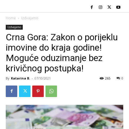
Home
Izdvajamo
Izdvajamo
Crna Gora: Zakon o porijeklu
imovine do kraja godine!
Moguće oduzimanje bez
krivičnog postupka!
By
Katarina B.
-
07/10/2021
265
0