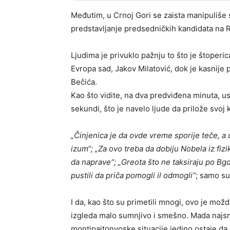
Međutim, u Crnoj Gori se zaista manipuliše s
predstavljanje predsedničkih kandidata na
Ljudima je privuklo pažnju to što je štoper
Evropa sad, Jakov Milatović, dok je kasnije
Bečića.
Kao što vidite, na dva predviđena minuta, 
sekundi, što je navelo ljude da prilože sv
„Činjenica je da ovde vreme sporije teče, a
izum“; „Za ovo treba da dobiju Nobela iz fizi
da naprave“; „Greota što ne taksiraju po Bgd,
pustili da priča pomogli il odmogli“
; samo su
I da, kao što su primetili mnogi, ovo je mož
izgleda malo sumnjivo i smešno. Mada najsm
montipajtonvoske situacije jedino ostaje 