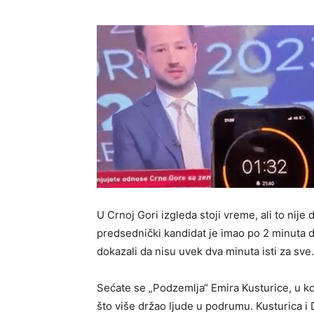
U Crnoj Gori izgleda stoji vreme, ali to nij
predsednički kandidat je imao po 2 minuta d
dokazali da nisu uvek dva minuta isti za sve.
Sećate se „Podzemlja“ Emira Kusturice, u ko
što više držao ljude u podrumu. Kusturica i 