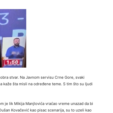
e dobra stvar. Na Javnom servisu Crne Gore, svaki
a kaže šta misli na određene teme. S tim što su ljudi
m je lik Mikija Manjlovića vraćao vreme unazad da bi
Dušan Kovačević kao pisac scenarija, su to uzeli kao