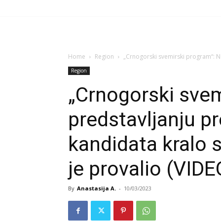
Home
Region
„Crnogorski svemirski program“: Na
Region
„Crnogorski svem
predstavljanju p
kandidata kralo s
je provalio (VIDE
By
Anastasija A.
-
10/03/2023