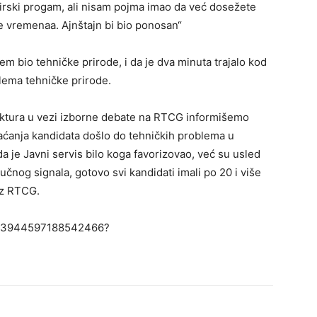
irski progam, ali nisam pojma imao da već dosežete
ije vremenaa. Ajnštajn bi bio ponosan“
em bio tehničke prirode, i da je dva minuta trajalo kod
blema tehničke prirode.
uktura u vezi izborne debate na RTCG informišemo
aćanja kandidata došlo do tehničkih problema u
a je Javni servis bilo koga favorizovao, već su usled
učnog signala, gotovo svi kandidati imali po 20 i više
iz RTCG.
1633944597188542466?