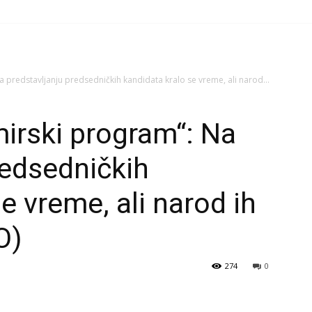
 predstavljanju predsedničkih kandidata kralo se vreme, ali narod...
irski program“: Na
redsedničkih
e vreme, ali narod ih
O)
274
0