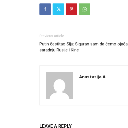
Previous article
Putin čestitao Siju: Siguran sam da ćemo ojača
saradnju Rusije i Kine
Anastasija A.
LEAVE A REPLY