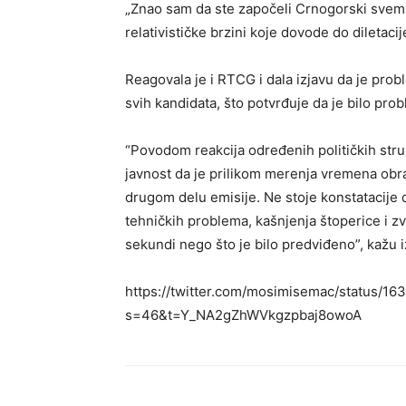
„Znao sam da ste započeli Crnogorski svem
relativističke brzini koje dovode do diletac
Reagovala je i RTCG i dala izjavu da je probl
svih kandidata, što potvrđuje da je bilo pro
“Povodom reakcija određenih političkih str
javnost da je prilikom merenja vremena obr
drugom delu emisije. Ne stoje konstatacije d
tehničkih problema, kašnjenja štoperice i zv
sekundi nego što je bilo predviđeno”, kažu 
https://twitter.com/mosimisemac/status/
s=46&t=Y_NA2gZhWVkgzpbaj8owoA