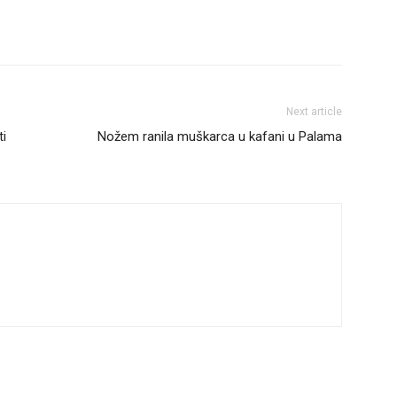
Next article
ti
Nožem ranila muškarca u kafani u Palama