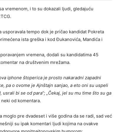
a vremenom, i to su dokazali ljudi, gledajuću
 RTCG.
ica usporavala tempo dok je pričao kandidat Pokreta
 primećena ista greška i kod Đukanovića, Mandića i
usporavanjem vremena, dodali su kandidatima 45
oj komentar na društvenim mrežama.
 ova iphone štoperica je prosto nakaradni zapadni
ke, pa o ovome je Ajnštajn sanjao, a eto oni su uspeli
 usrali bi se od para“; „Čekaj, jel su mu time što su ga
 neki od komentara.
da moglo pre dvadeset i više godina da se radi, sad već
ešniji su ipak komentari ljudi kojima na ovakve
da odgovore monitpajtonovskim humorom: