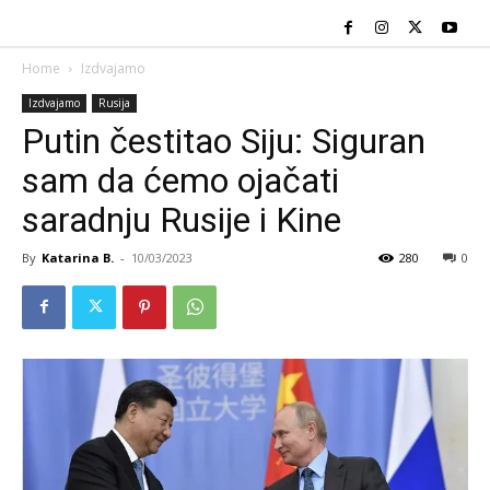
Home
Izdvajamo
Izdvajamo
Rusija
Putin čestitao Siju: Siguran
sam da ćemo ojačati
saradnju Rusije i Kine
By
Katarina B.
-
10/03/2023
280
0