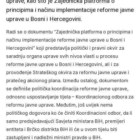
uprave, kao što je Zajednička platforma o
principima i načinu implementacije reforme javne
uprave u Bosni i Hercegovini.
Radi se o dokumentu “Zajednička platforma o principima i
načinu implementacije reforme javne uprave u Bosni i
Hercegovini” koji predstavlja politički i pravni okvir za
saradnju organa uprave svih nivoa vlasti u procesu
reforme javne uprave u Bosni i Hercegovini, ali i za
provođenje Strateškog okvira za reformu javne uprave i
pratećeg akcionog plana. Između ostalog, dokumentom
se definiše politička koordinacija reforme javne uprave,
odnosno uspostavljanje tijela – Koordinacionog odbora za
reformu javne uprave. Međutim, još uvijek nema
političkog dogovora ko će činiti Koordinacioni odbor, da li
samo predsjedavajući Savjeta ministara BiH, premijeri
entiteta i Brčko distrikta BiH ili će u ovom tijelu biti
zastupljeni i nadležni ministri pravde u BiH.