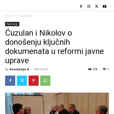
Home
Najnovije
Najnovije
Ćuzulan i Nikolov o
donošenju ključnih
dokumenata u reformi javne
uprave
By
Anastasija A.
-
06/04/2022
278
0