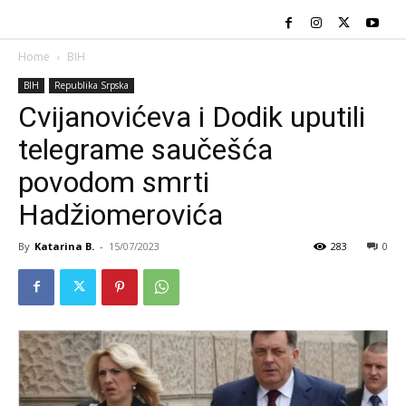
Home
BIH
BIH
Republika Srpska
Cvijanovićeva i Dodik uputili
telegrame saučešća
povodom smrti
Hadžiomerovića
By
Katarina B.
-
15/07/2023
283
0