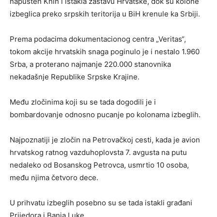
napušten Knin i istakla zastavu Hrvatske, dok su kolone
izbeglica preko srpskih teritorija u BiH krenule ka Srbiji.
Prema podacima dokumentacionog centra „Veritas“,
tokom akcije hrvatskih snaga poginulo je i nestalo 1.960
Srba, a proterano najmanje 220.000 stanovnika
nekadašnje Republike Srpske Krajine.
Među zločinima koji su se tada dogodili je i
bombardovanje odnosno pucanje po kolonama izbeglih.
Najpoznatiji je zločin na Petrovačkoj cesti, kada je avion
hrvatskog ratnog vazduhoplovsta 7. avgusta na putu
nedaleko od Bosanskog Petrovca, usmrtio 10 osoba,
među njima četvoro dece.
U prihvatu izbeglih posebno su se tada istakli građani
Prijedora i Banja Luke.