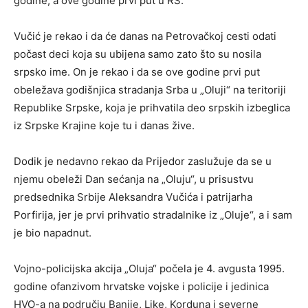
godine, a ove godine prvi put u RS.
Vučić je rekao i da će danas na Petrovačkoj cesti odati
počast deci koja su ubijena samo zato što su nosila
srpsko ime. On je rekao i da se ove godine prvi put
obeležava godišnjica stradanja Srba u „Oluji“ na teritoriji
Republike Srpske, koja je prihvatila deo srpskih izbeglica
iz Srpske Krajine koje tu i danas žive.
Dodik je nedavno rekao da Prijedor zaslužuje da se u
njemu obeleži Dan sećanja na „Oluju“, u prisustvu
predsednika Srbije Aleksandra Vučića i patrijarha
Porfirija, jer je prvi prihvatio stradalnike iz „Oluje“, a i sam
je bio napadnut.
Vojno-policijska akcija „Oluja“ počela je 4. avgusta 1995.
godine ofanzivom hrvatske vojske i policije i jedinica
HVO-a na području Banije, Like, Korduna i severne