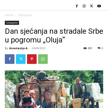
Home
Izdvajamo
Izdvajamo
Dan sjećanja na stradale Srbe
u pogromu „Oluja“
By
Anastasija A.
-
04/08/2023
301
0