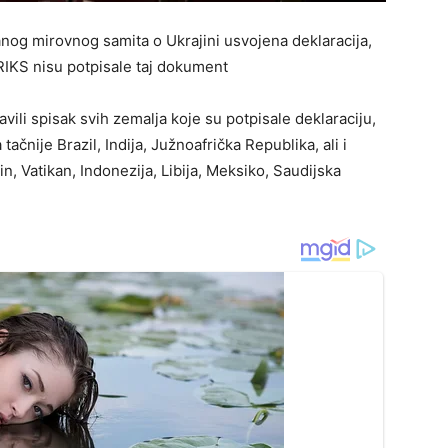
nog mirovnog samita o Ukrajini usvojena deklaracija,
BRIKS nisu potpisale taj dokument
vili spisak svih zemalja koje su potpisale deklaraciju,
ačnije Brazil, Indija, Južnoafrička Republika, ali i
n, Vatikan, Indonezija, Libija, Meksiko, Saudijska