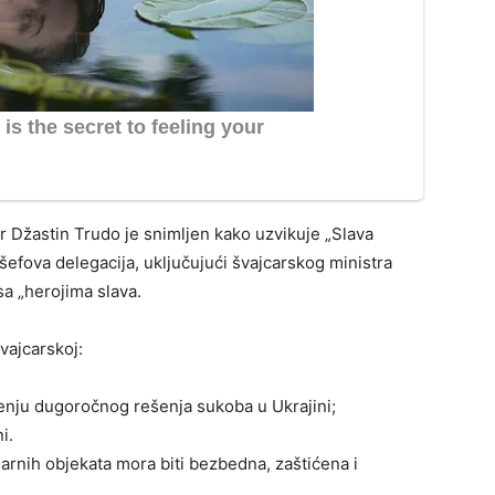
 Džastin Trudo je snimljen kako uzvikuje „Slava
šefova delegacija, uključujući švajcarskog ministra
sa „herojima slava.
vajcarskoj:
enju dugoročnog rešenja sukoba u Ukrajini;
i.
rnih objekata mora biti bezbedna, zaštićena i