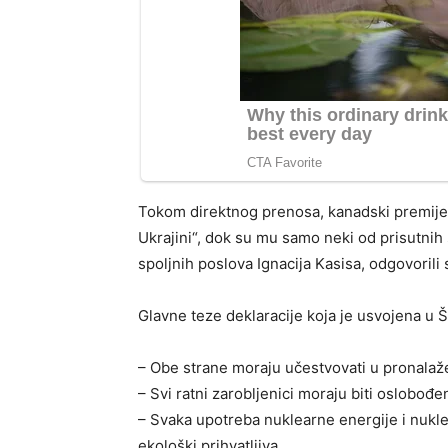
Tokom direktnog prenosa, kanadski premijer
Ukrajini“, dok su mu samo neki od prisutnih 
spoljnih poslova Ignacija Kasisa, odgovorili 
Glavne teze deklaracije koja je usvojena u Š
– Obe strane moraju učestvovati u pronalaž
– Svi ratni zarobljenici moraju biti oslobođen
– Svaka upotreba nuklearne energije i nuklea
ekološki prihvatljiva.