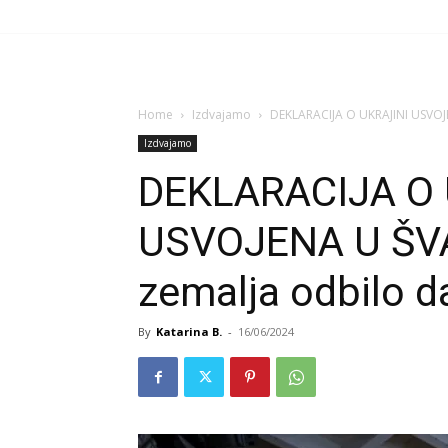
Home
Izdvajamo
DEKLARACIJA O UKRAJINI USVOJ
Izdvajamo
DEKLARACIJA O 
USVOJENA U ŠV
zemalja odbilo d
By
Katarina B.
-
16/06/2024