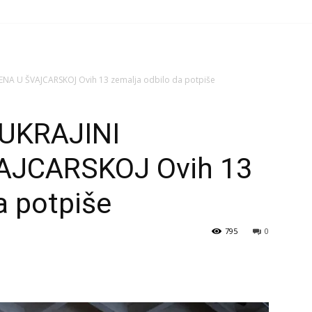
ENA U ŠVAJCARSKOJ Ovih 13 zemalja odbilo da potpiše
UKRAJINI
AJCARSKOJ Ovih 13
a potpiše
795
0