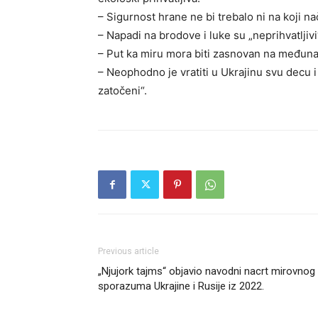
– Sigurnost hrane ne bi trebalo ni na koji na
– Napadi na brodove i luke su „neprihvatljivi
– Put ka miru mora biti zasnovan na međuna
– Neophodno je vratiti u Ukrajinu svu decu i c
zatočeni“.
Previous article
„Njujork tajms“ objavio navodni nacrt mirovnog
sporazuma Ukrajine i Rusije iz 2022.