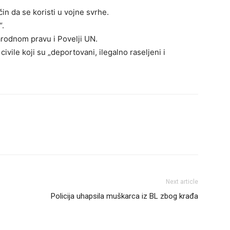
čin da se koristi u vojne svrhe.
“.
rodnom pravu i Povelji UN.
ivile koji su „deportovani, ilegalno raseljeni i
Next article
Policija uhapsila muškarca iz BL zbog krađa