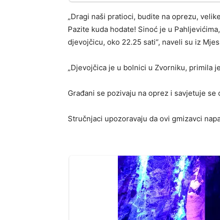
„Dragi naši pratioci, budite na oprezu, velik
Pazite kuda hodate! Sinoć je u Pahljevićima
djevojčicu, oko 22.25 sati“, naveli su iz Mje
„Djevojčica je u bolnici u Zvorniku, primila j
Građani se pozivaju na oprez i savjetuje se 
Stručnjaci upozoravaju da ovi gmizavci nap