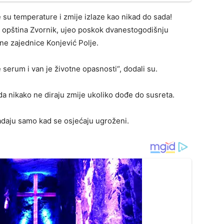
e su temperature i zmije izlaze kao nikad do sada!
, opština Zvornik, ujeo poskok dvanestogodišnju
sne zajednice Konjević Polje.
e serum i van je životne opasnosti“, dodali su.
da nikako ne diraju zmije ukoliko dođe do susreta.
adaju samo kad se osjećaju ugroženi.