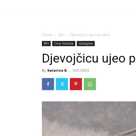
Home
BIH
Djevojčicu ujeo poskok
BIH
Crna Hronika
Izdvajamo
Djevojčicu ujeo 
By
Katarina B.
-
13/07/2023