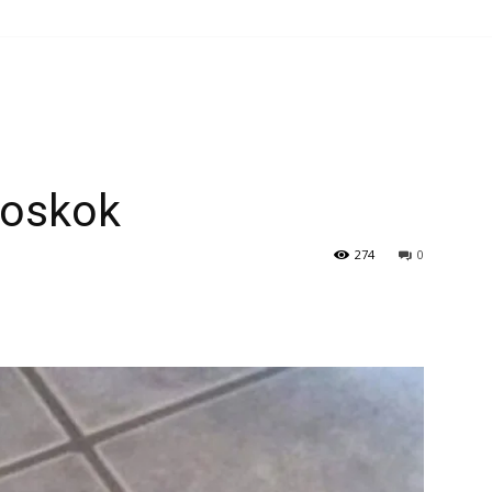
poskok
274
0