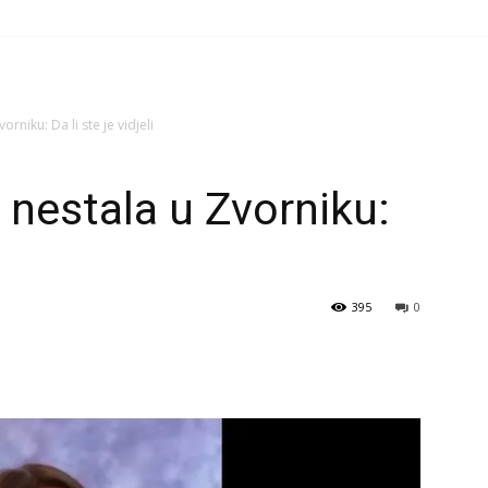
orniku: Da li ste je vidjeli
e nestala u Zvorniku:
395
0