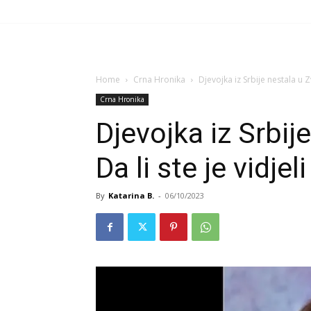
Home
Crna Hronika
Djevojka iz Srbije nestala u Zv
Crna Hronika
Djevojka iz Srbij
Da li ste je vidjeli
By
Katarina B.
-
06/10/2023