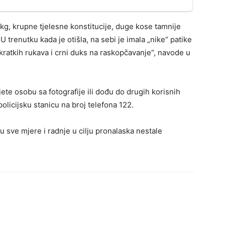
 kg, krupne tjelesne konstitucije, duge kose tamnije
 U trenutku kada je otišla, na sebi je imala „nike“ patike
 kratkih rukava i crni duks na raskopčavanje“, navode u
jete osobu sa fotografije ili dođu do drugih korisnih
policijsku stanicu na broj telefona 122.
u sve mjere i radnje u cilju pronalaska nestale