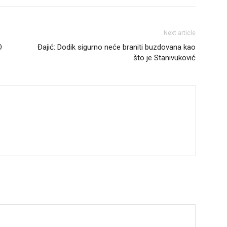
Next article
O
Đajić: Dodik sigurno neće braniti buzdovana kao
što je Stanivuković