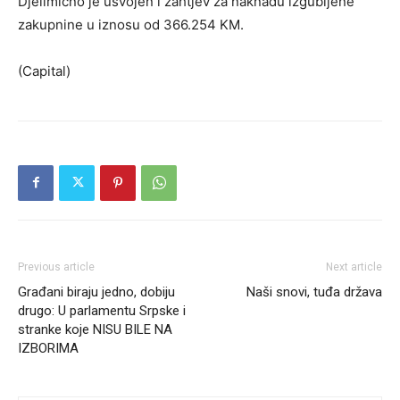
Djelimično je usvojen i zahtjev za naknadu izgubljene
zakupnine u iznosu od 366.254 KM.
(Capital)
Previous article
Next article
Građani biraju jedno, dobiju
Naši snovi, tuđa država
drugo: U parlamentu Srpske i
stranke koje NISU BILE NA
IZBORIMA