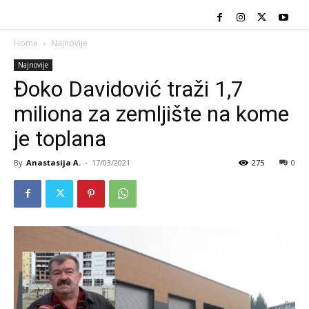
Home
Najnovije
Najnovije
Đoko Davidović traži 1,7
miliona za zemljište na kome
je toplana
By
Anastasija A.
-
17/03/2021
275
0