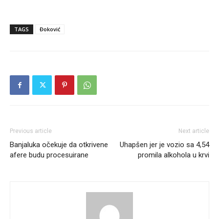
TAGS
Đoković
Previous article
Next article
Banjaluka očekuje da otkrivene
Uhapšen jer je vozio sa 4,54
afere budu procesuirane
promila alkohola u krvi