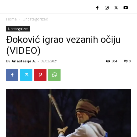
Home
Uncategorized
Uncategorized
Đoković igrao vezanih očiju
(VIDEO)
By
Anastasija A.
-
08/03/2021
304
0