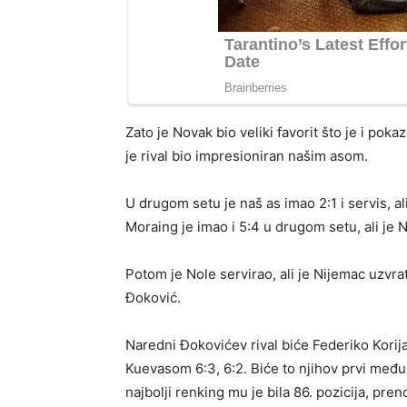
Zato je Novak bio veliki favorit što je i pok
je rival bio impresioniran našim asom.
U drugom setu je naš as imao 2:1 i servis, ali
Moraing je imao i 5:4 u drugom setu, ali je N
Potom je Nole servirao, ali je Nijemac uzvrati
Đoković.
Naredni Đokovićev rival biće Federiko Korija
Kuevasom 6:3, 6:2. Biće to njihov prvi međus
najbolji renking mu je bila 86. pozicija, pren