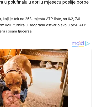
a u polufinalu u aprilu mjesecu poslije borbe
koji je tek na 253. mjestu ATP liste, sa 6:2, 7:6
vom kolu turnira u Beogradu ostvario svoju prvu ATP
era i osam fjučersa.