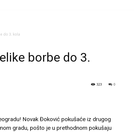
e do 3. kola
elike borbe do 3.
323
0
u Beogradu! Novak Đoković pokušaće iz drugog
dnom gradu, pošto je u prethodnom pokušaju