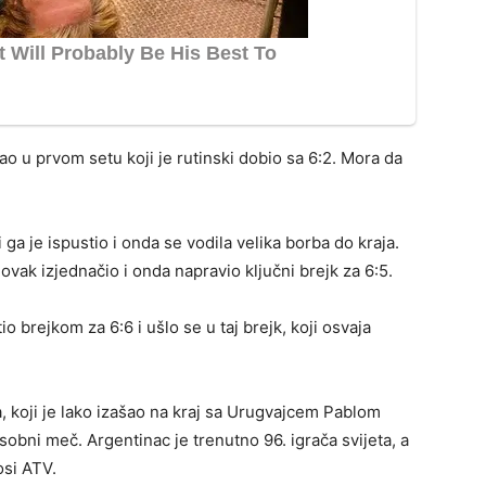
azao u prvom setu koji je rutinski dobio sa 6:2. Mora da
 ga je ispustio i onda se vodila velika borba do kraja.
ovak izjednačio i onda napravio ključni brejk za 6:5.
o brejkom za 6:6 i ušlo se u taj brejk, koji osvaja
, koji je lako izašao na kraj sa Urugvajcem Pablom
obni meč. Argentinac je trenutno 96. igrača svijeta, a
osi ATV.