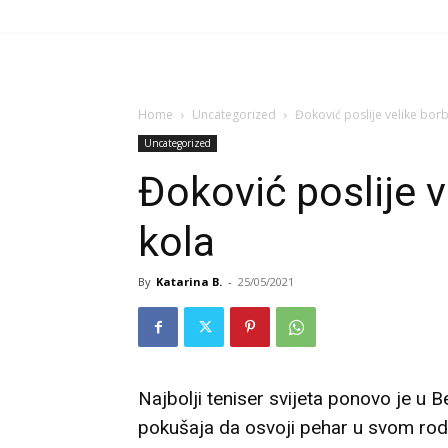
Home
Uncategorized
Đoković poslije velike borb
Uncategorized
Đoković poslije v
kola
By
Katarina B.
-
25/05/2021
Najbolji teniser svijeta ponovo je 
pokušaja da osvoji pehar u svom ro