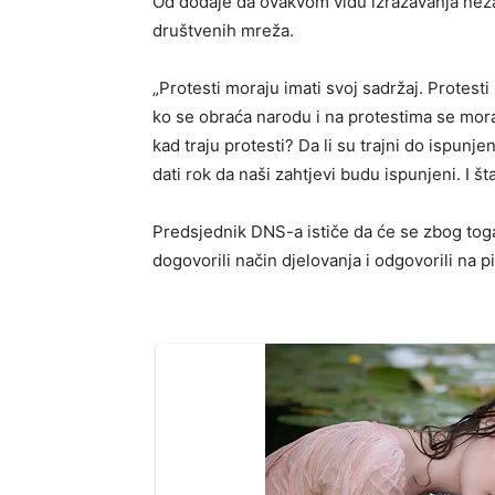
Od dodaje da ovakvom vidu izražavanja nezad
društvenih mreža.
„Protesti moraju imati svoj sadržaj. Protest
ko se obraća narodu i na protestima se mora
kad traju protesti? Da li su trajni do ispunjen
dati rok da naši zahtjevi budu ispunjeni. I št
Predsjednik DNS-a ističe da će se zbog toga 
dogovorili način djelovanja i odgovorili na pi