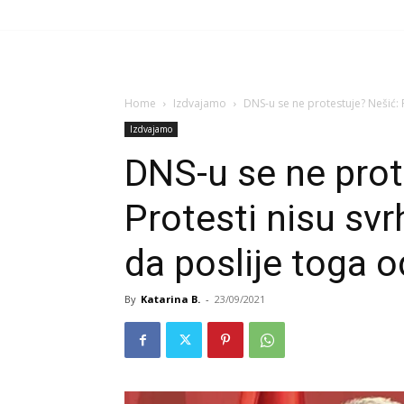
Home
Izdvajamo
DNS-u se ne protestuje? Nešić: Pr
Izdvajamo
DNS-u se ne prot
Protesti nisu svrh
da poslije toga 
By
Katarina B.
-
23/09/2021