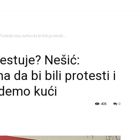
otesti nisu svrha da bi bili protesti...
estuje? Nešić:
a da bi bili protesti i
odemo kući
408
0