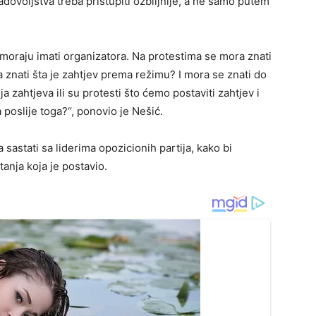
ovoljstva treba pristupiti ozbiljnije, a ne samo putem
i moraju imati organizatora. Na protestima se mora znati
 znati šta je zahtjev prema režimu? I mora se znati do
ja zahtjeva ili su protesti što ćemo postaviti zahtjev i
a poslije toga?“, ponovio je Nešić.
sastati sa liderima opozicionih partija, kako bi
tanja koja je postavio.