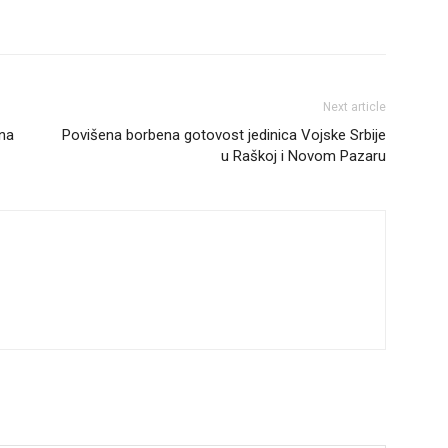
Next article
 na
Povišena borbena gotovost jedinica Vojske Srbije
u Raškoj i Novom Pazaru