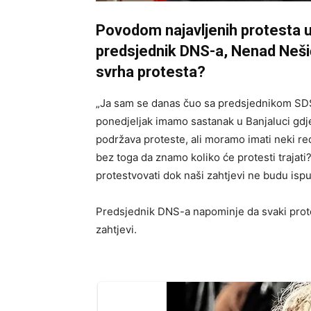
Povodom najavljenih protesta u 
predsjednik DNS-a, Nenad Nešić,
svrha protesta?
„Ja sam se danas čuo sa predsjednikom SDS
ponedjeljak imamo sastanak u Banjaluci gdje
podržava proteste, ali moramo imati neki re
bez toga da znamo koliko će protesti trajati
protestvovati dok naši zahtjevi ne budu ispun
Predsjednik DNS-a napominje da svaki prote
zahtjevi.