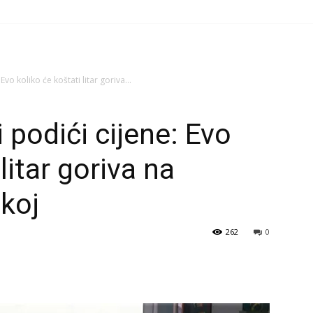
vo koliko će koštati litar goriva...
 podići cijene: Evo
litar goriva na
koj
262
0