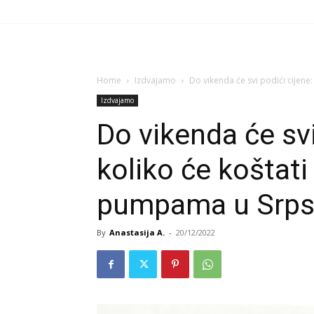
Home
Izdvajamo
Do vikenda će svi podići cijene: E
Izdvajamo
Do vikenda će svi
koliko će koštati 
pumpama u Srps
By
Anastasija A.
-
20/12/2022