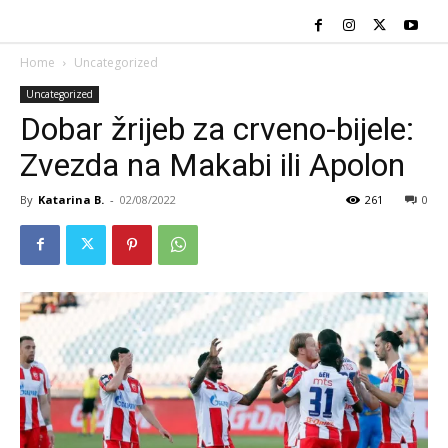
Home
Uncategorized
Uncategorized
Dobar žrijeb za crveno-bijele:
Zvezda na Makabi ili Apolon
By
Katarina B.
-
02/08/2022
261
0