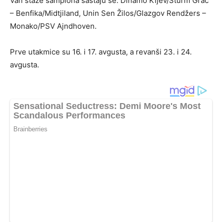
Van staze šampiona sastaju se: Dinamo Kijev/Šturm Grac
– Benfika/Midtjiland, Unin Sen Žilos/Glazgov Rendžers –
Monako/PSV Ajndhoven.
Prve utakmice su 16. i 17. avgusta, a revanši 23. i 24.
avgusta.