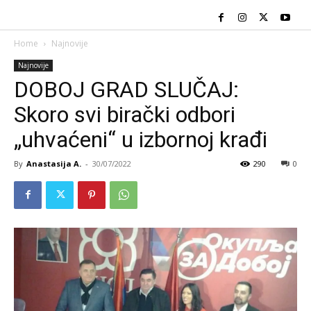
Home
Najnovije
Najnovije
DOBOJ GRAD SLUČAJ:
Skoro svi birački odbori
„uhvaćeni“ u izbornoj krađi
By
Anastasija A.
-
30/07/2022
290
0