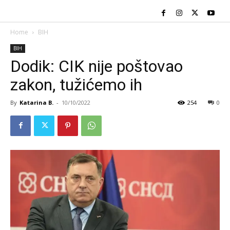
Home
BIH
BIH
Dodik: CIK nije poštovao
zakon, tužićemo ih
By
Katarina B.
-
10/10/2022
254
0