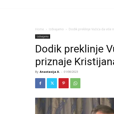
Home
Izdvajamo
Dodik preklinje Vučića da više n
Izdvajamo
Dodik preklinje V
priznaje Kristija
By
Anastasija A.
-
01/08/2023