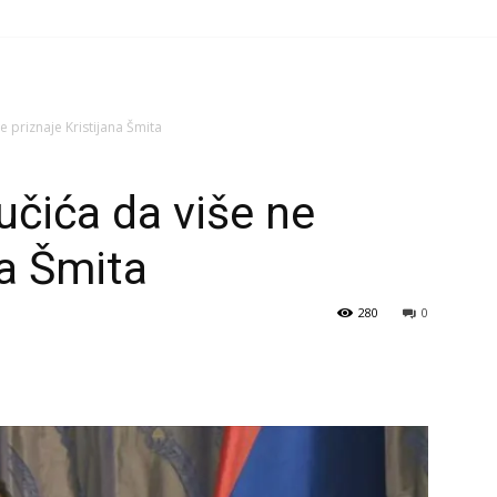
e priznaje Kristijana Šmita
učića da više ne
na Šmita
280
0