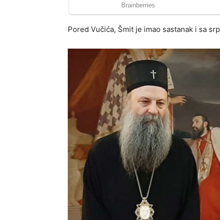
Pored Vučića, Šmit je imao sastanak i sa srp