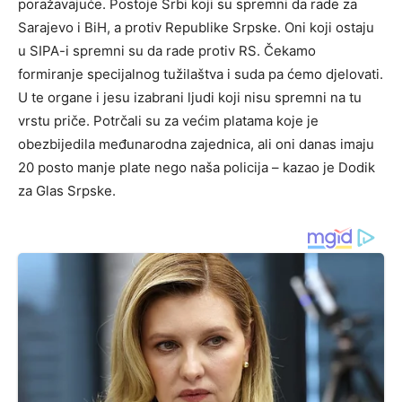
poražavajuće. Postoje Srbi koji su spremni da rade za
Sarajevo i BiH, a protiv Republike Srpske. Oni koji ostaju
u SIPA-i spremni su da rade protiv RS. Čekamo
formiranje specijalnog tužilaštva i suda pa ćemo djelovati.
U te organe i jesu izabrani ljudi koji nisu spremni na tu
vrstu priče. Potrčali su za većim platama koje je
obezbijedila međunarodna zajednica, ali oni danas imaju
20 posto manje plate nego naša policija – kazao je Dodik
za Glas Srpske.