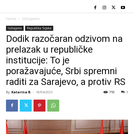
Home
Izdvajamo
Izdvajamo
Republika Srpska
Dodik razočaran odzivom na
prelazak u republičke
institucije: To je
poražavajuće, Srbi spremni
raditi za Sarajevo, a protiv RS
By
Katarina B.
-
18/04/2025
710
1