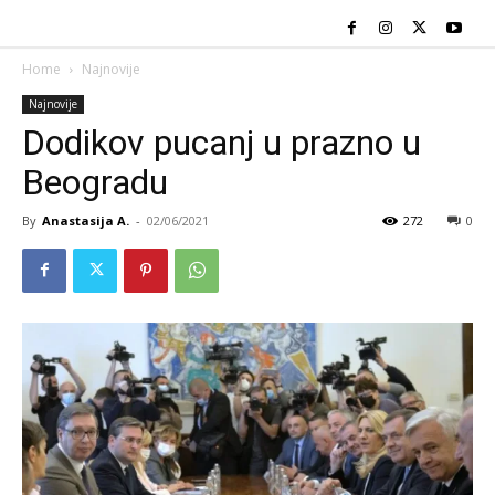
Home
Najnovije
Najnovije
Dodikov pucanj u prazno u
Beogradu
By
Anastasija A.
-
02/06/2021
272
0