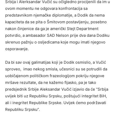
Srbija i Alerksandar Vučić su očigledno procijenili da im u
ovom momentu ne odgovara konfrontacija sa
predstavnikom njemačke diplomatije, a Dodik da nema
kapaciteta da se pita o Šmitovom postavljenju, posebno
nakon činjenice da ga je američki Stejt Department
potvrdio, a ambasador SAD Nelson prije dva dana Dodiku
skrenuo pažnju o osljedicama koje mogu imati njegovo
osporavanje.
Da bi sav ovaj galimatijas koji je Dodik osmislio, a Vučić
sproveo, imao nekog smisla, učesnici su se potrudili da
uobičajenom političkom frazeologijom pokriju njegove
mršave rezultate, da ne kažemo fijasko, pa je tako
predsjednik Srbije Aleksandar Vučić izjavio da će “Srbija
uvijek biti uz Republiku Srpsku, poštujući integritet BiH,
ali i inegritet Republike Srpske. Uvijek ćemo podržavati
Republiku Srpsku”.