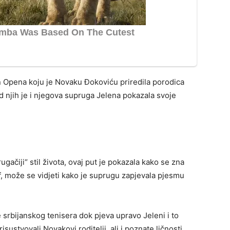
an Opena koju je Novaku Đokoviću priredila porodica
 njih je i njegova supruga Jelena pokazala svoje
ugačiji“ stil života, ovaj put je pokazala kako se zna
af, može se vidjeti kako je suprugu zapjevala pjesmu
 srbijanskog tenisera dok pjeva upravo Jeleni i to
sustvovali Novakovi roditelji, ali i poznate ličnosti.