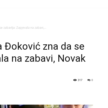
e zabavlja: Zapjevala na zabavi,...
a Đoković zna da se
ala na zabavi, Novak
317
0