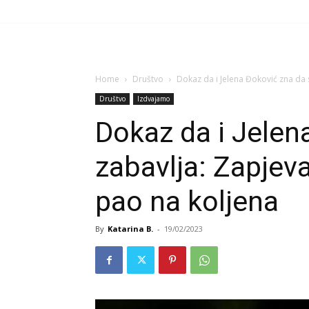
Home
Društvo
Dokaz da i Jelena Đoković zna da s
Društvo
Izdvajamo
Dokaz da i Jelen
zabavlja: Zapjev
pao na koljena
By
Katarina B.
-
19/02/2023