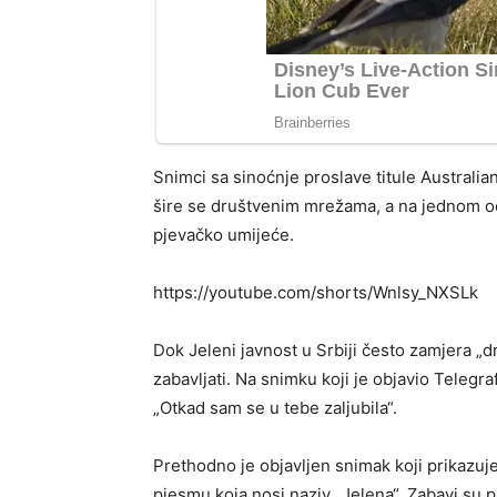
Snimci sa sinoćnje proslave titule Australi
šire se društvenim mrežama, a na jednom od
pjevačko umijeće.
https://youtube.com/shorts/Wnlsy_NXSLk
Dok Jeleni javnost u Srbiji često zamjera „dr
zabavljati. Na snimku koji je objavio Telegr
„Otkad sam se u tebe zaljubila“.
Prethodno je objavljen snimak koji prikazuje
pjesmu koja nosi naziv „Jelena“. Zabavi su pri