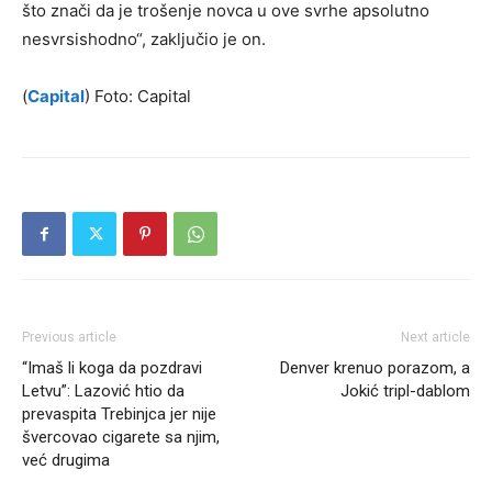
što znači da je trošenje novca u ove svrhe apsolutno
nesvrsishodno“, zaključio je on.
(
Capital
) Foto: Capital
Previous article
Next article
“Imaš li koga da pozdravi
Denver krenuo porazom, a
Letvu”: Lazović htio da
Jokić tripl-dablom
prevaspita Trebinjca jer nije
švercovao cigarete sa njim,
već drugima