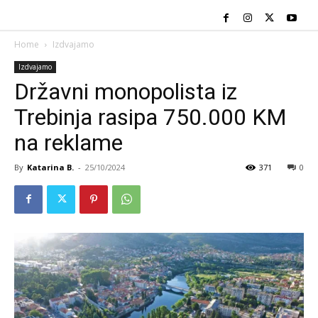
Home
Izdvajamo
Izdvajamo
Državni monopolista iz
Trebinja rasipa 750.000 KM
na reklame
By
Katarina B.
-
25/10/2024
371
0