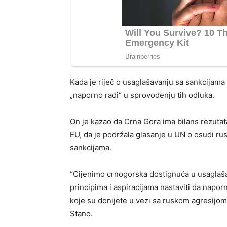
Kada je riječ o usaglašavanju sa sankcijama
„naporno radi“ u sprovođenju tih odluka.
On je kazao da Crna Gora ima bilans rezuta
EU, da je podržala glasanje u UN o osudi rusk
sankcijama.
“Cijenimo crnogorska dostignuća u usaglaša
principima i aspiracijama nastaviti da napor
koje su donijete u vezi sa ruskom agresijom
Stano.