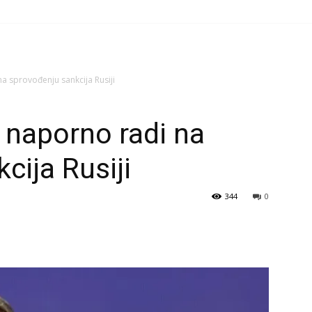
a sprovođenju sankcija Rusiji
 naporno radi na
cija Rusiji
344
0