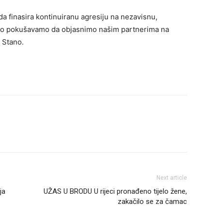
 da finasira kontinuiranu agresiju na nezavisnu,
 što pokušavamo da objasnimo našim partnerima na
 Stano.
Next article
ja
UŽAS U BRODU U rijeci pronađeno tijelo žene,
zakačilo se za čamac