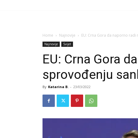
Home
Najnovije
EU: Crna Gora da naporno radi n
Najnovije
Svijet
EU: Crna Gora da
sprovođenju sank
By
Katarina B.
-
23/03/2022