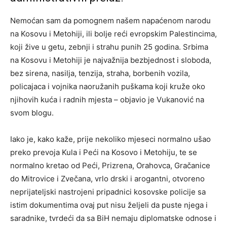
Nemoćan sam da pomognem našem napaćenom narodu
na Kosovu i Metohiji, ili bolje reći evropskim Palestincima,
koji žive u getu, zebnji i strahu punih 25 godina. Srbima
na Kosovu i Metohiji je najvažnija bezbjednost i sloboda,
bez sirena, nasilja, tenzija, straha, borbenih vozila,
policajaca i vojnika naoružanih puškama koji kruže oko
njihovih kuća i radnih mjesta – objavio je Vukanović na
svom blogu.
Iako je, kako kaže, prije nekoliko mjeseci normalno ušao
preko prevoja Kula i Peći na Kosovo i Metohiju, te se
normalno kretao od Peći, Prizrena, Orahovca, Gračanice
do Mitrovice i Zvečana, vrlo drski i arogantni, otvoreno
neprijateljski nastrojeni pripadnici kosovske policije sa
istim dokumentima ovaj put nisu željeli da puste njega i
saradnike, tvrdeći da sa BiH nemaju diplomatske odnose i