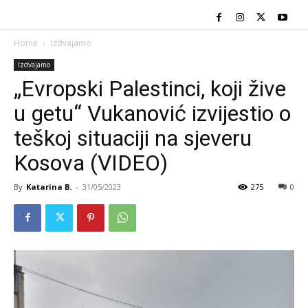
Home
Izdvajamo
Izdvajamo
„Evropski Palestinci, koji žive
u getu“ Vukanović izvijestio o
teškoj situaciji na sjeveru
Kosova (VIDEO)
By
Katarina B.
-
31/05/2023
275
0