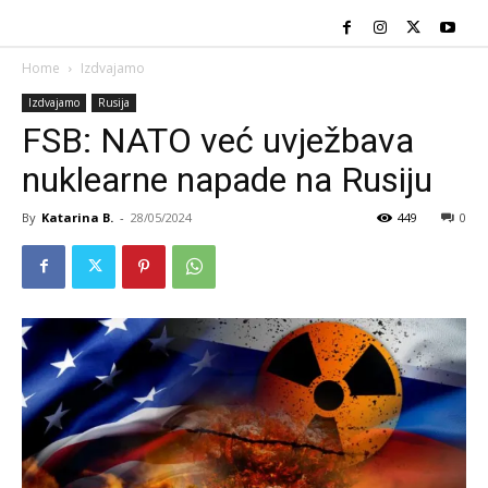
Home
Izdvajamo
Izdvajamo
Rusija
FSB: NATO već uvježbava
nuklearne napade na Rusiju
By
Katarina B.
-
28/05/2024
449
0