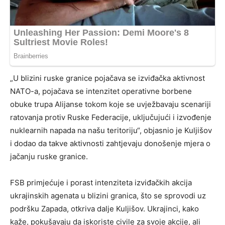
„U blizini ruske granice pojačava se izviđačka aktivnost
NATO-a, pojačava se intenzitet operativne borbene
obuke trupa Alijanse tokom koje se uvježbavaju scenariji
ratovanja protiv Ruske Federacije, uključujući i izvođenje
nuklearnih napada na našu teritoriju“, objasnio je Kuljišov
i dodao da takve aktivnosti zahtjevaju donošenje mjera o
jačanju ruske granice.
FSB primjećuje i porast intenziteta izviđačkih akcija
ukrajinskih agenata u blizini granica, što se sprovodi uz
podršku Zapada, otkriva dalje Kuljišov. Ukrajinci, kako
kaže, pokušavaju da iskoriste civile za svoje akcije, ali