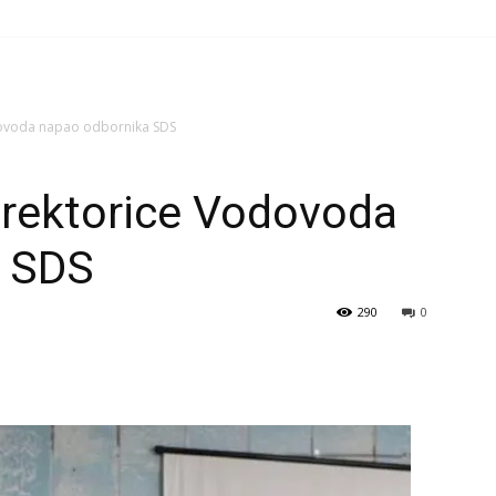
dovoda napao odbornika SDS
irektorice Vodovoda
a SDS
290
0