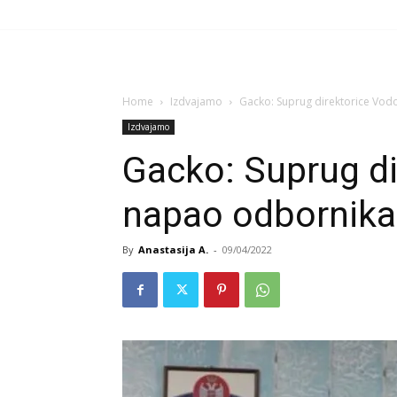
Home
Izdvajamo
Gacko: Suprug direktorice Vo
Izdvajamo
Gacko: Suprug d
napao odbornik
By
Anastasija A.
-
09/04/2022