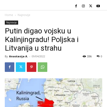
Home
Najnovije
Najnovije
Putin digao vojsku u
Kalinjingradu! Poljska i
Litvanija u strahu
By
Anastasija A.
-
09/04/2022
336
0