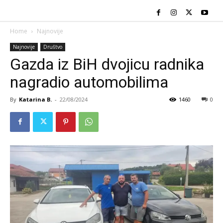
Home
Najnovije
Najnovije
Društvo
Gazda iz BiH dvojicu radnika
nagradio automobilima
By
Katarina B.
-
22/08/2024
1460
0