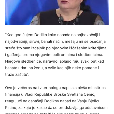
“Kad god čujem Dodika kako napada na najbezočniji i
najodvratniji, sirovi, bahati način, mešaju mi se osećanja
sreće što sam izdajnik po njegovim iščašenim kriterijima,
i gađenja prema njegovim poltroninima i sledbenicima.
Njegove sledbenice, naravno, aplaudiraju svaki put kad
bahato udari na ženu, a cvile kad njih neko pomene i
traže zaštitu“.
Ovo je večeras na tviter nalogu napisala bivša minsitrica
finansija u Vladi Republike Srpske Svetlana Cenić,
reagujući na današnji Dodikov napad na Vanju Bjelicu
Prtinu, za koju je kazao da se predstavlja „predstavnicom