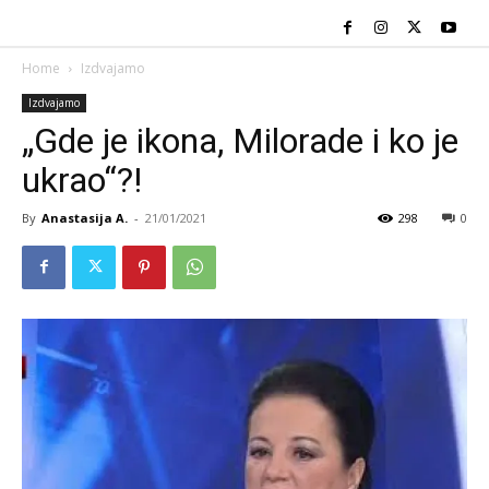
Home
Izdvajamo
Izdvajamo
„Gde je ikona, Milorade i ko je
ukrao“?!
By
Anastasija A.
-
21/01/2021
298
0