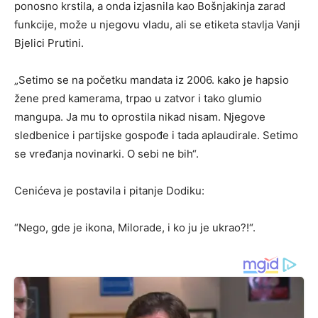
ponosno krstila, a onda izjasnila kao Bošnjakinja zarad
funkcije, može u njegovu vladu, ali se etiketa stavlja Vanji
Bjelici Prutini.
„Setimo se na početku mandata iz 2006. kako je hapsio
žene pred kamerama, trpao u zatvor i tako glumio
mangupa. Ja mu to oprostila nikad nisam. Njegove
sledbenice i partijske gospođe i tada aplaudirale. Setimo
se vređanja novinarki. O sebi ne bih“.
Cenićeva je postavila i pitanje Dodiku:
“Nego, gde je ikona, Milorade, i ko ju je ukrao?!“.