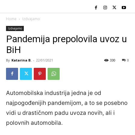
Home
Izdvajamo
Izdvajamo
Pandemija prepolovila uvoz u
BiH
By
Katarina B.
-
22/01/2021
330
0
Automobilska industrija jedna je od
najpogođenijih pandemijom, a to se posebno
vidi u drastičnom padu uvoza novih, ali i
polovnih automobila.