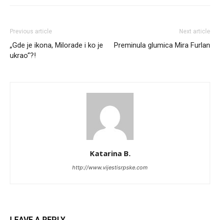
Previous article
Next article
„Gde je ikona, Milorade i ko je
Preminula glumica Mira Furlan
ukrao“?!
Katarina B.
http://www.vijestisrpske.com
LEAVE A REPLY