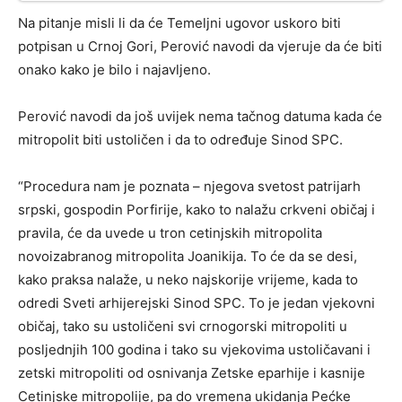
Na pitanje misli li da će Temeljni ugovor uskoro biti
potpisan u Crnoj Gori, Perović navodi da vjeruje da će biti
onako kako je bilo i najavljeno.
Perović navodi da još uvijek nema tačnog datuma kada će
mitropolit biti ustoličen i da to određuje Sinod SPC.
“Procedura nam je poznata – njegova svetost patrijarh
srpski, gospodin Porfirije, kako to nalažu crkveni običaj i
pravila, će da uvede u tron cetinjskih mitropolita
novoizabranog mitropolita Joanikija. To će da se desi,
kako praksa nalaže, u neko najskorije vrijeme, kada to
odredi Sveti arhijerejski Sinod SPC. To je jedan vjekovni
običaj, tako su ustoličeni svi crnogorski mitropoliti u
posljednjih 100 godina i tako su vjekovima ustoličavani i
zetski mitropoliti od osnivanja Zetske eparhije i kasnije
Cetinjske mitropolije, pa do vremena ukidanja Pećke