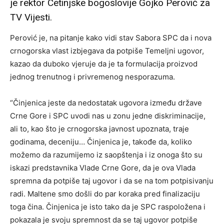
je rektor Cetinjske bogoslovije Gojko Perović za
TV Vijesti.
Perović je, na pitanje kako vidi stav Sabora SPC da i nova
crnogorska vlast izbjegava da potpiše Temeljni ugovor,
kazao da duboko vjeruje da je ta formulacija proizvod
jednog trenutnog i privremenog nesporazuma.
“Činjenica jeste da nedostatak ugovora između države
Crne Gore i SPC uvodi nas u zonu jedne diskriminacije,
ali to, kao što je crnogorska javnost upoznata, traje
godinama, deceniju… Činjenica je, takođe da, koliko
možemo da razumijemo iz saopštenja i iz onoga što su
iskazi predstavnika Vlade Crne Gore, da je ova Vlada
spremna da potpiše taj ugovor i da se na tom potpisivanju
radi. Maltene smo došli do par koraka pred finalizaciju
toga čina. Činjenica je isto tako da je SPC raspoložena i
pokazala je svoju spremnost da se taj ugovor potpiše