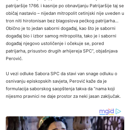
patrijaršije 1766. i kasnije po obnavljanju Patrijaršije taj se
običaj nastavio – nijedan mitropolit cetinjski nije uveden u
tron niti hirotonisan bez blagoslova pećkog patrijarha…
Obično je to jedan saborni događaj, kao što je saborni
događaj bio i izbor samog mitropolita, tako je i saborni
događaj njegovo ustoličenje i očekuje se, pored
patrijarha, prisustvo drugih arhijereja SPC”, objašnjava
Perović.
U vezi odluke Sabora SPC da stavi van snage odluku o
osnivanju episkopskih savjeta, Perović kaže da je
formulacija saborskog saopštenja takva da “nama koji
nijesmo pravnici ne daje prostor za neki jasan zaključak.