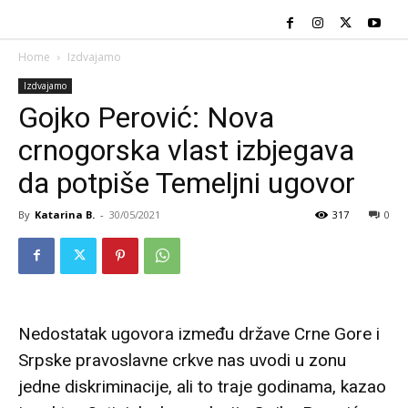
Home
Izdvajamo
Izdvajamo
Gojko Perović: Nova
crnogorska vlast izbjegava
da potpiše Temeljni ugovor
By
Katarina B.
-
30/05/2021
317
0
Nedostatak ugovora između države Crne Gore i
Srpske pravoslavne crkve nas uvodi u zonu
jedne diskriminacije, ali to traje godinama, kazao