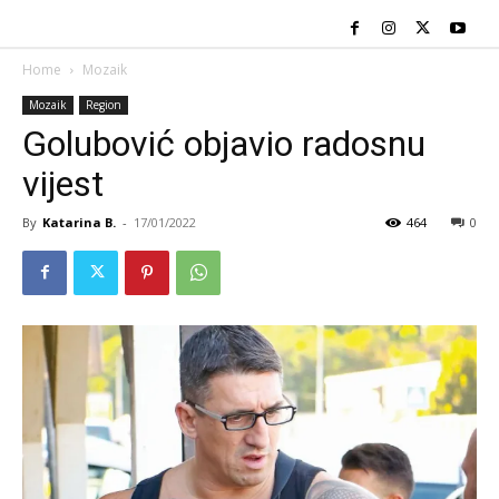
Home
Mozaik
Mozaik
Region
Golubović objavio radosnu
vijest
By
Katarina B.
-
17/01/2022
464
0