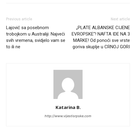
Previous article
Next article
Lajović sa posebnom
„PLATE ALBANSKE CIJENE
trobojkom u Australiji: Najveći
EVROPSKE“! NAFTA IDE NA 3
svih vremena, svidjelo vam se
MARKE! Od ponoći sve vrste
to ili ne
goriva skuplje u CRNOJ GORI
Katarina B.
http://www.vijestisrpske.com