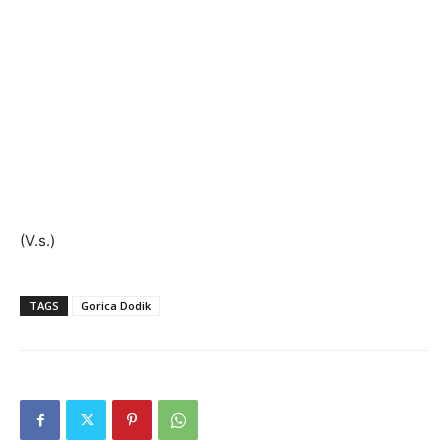
(V.s.)
TAGS
Gorica Dodik