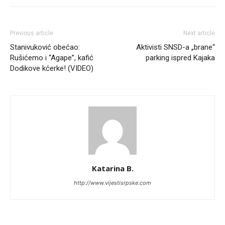
Previous article
Next article
Stanivuković obećao:
Aktivisti SNSD-a „brane“
Rušićemo i “Agape”, kafić
parking ispred Kajaka
Dodikove kćerke! (VIDEO)
Katarina B.
http://www.vijestisrpske.com