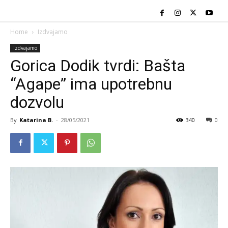
Home
Izdvajamo
Izdvajamo
Gorica Dodik tvrdi: Bašta
“Agape” ima upotrebnu
dozvolu
By
Katarina B.
-
28/05/2021
340
0