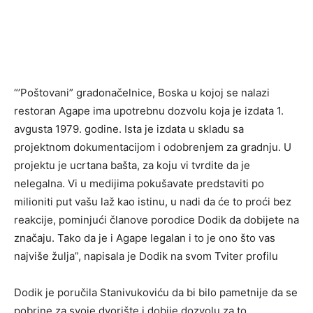
“’Poštovani” gradonačelnice, Boska u kojoj se nalazi
restoran Agape ima upotrebnu dozvolu koja je izdata 1.
avgusta 1979. godine. Ista je izdata u skladu sa
projektnom dokumentacijom i odobrenjem za gradnju. U
projektu je ucrtana bašta, za koju vi tvrdite da je
nelegalna. Vi u medijima pokušavate predstaviti po
milioniti put vašu laž kao istinu, u nadi da će to proći bez
reakcije, pominjući članove porodice Dodik da dobijete na
značaju. Tako da je i Agape legalan i to je ono što vas
najviše žulja”, napisala je Dodik na svom Tviter profilu
Dodik je poručila Stanivukoviću da bi bilo pametnije da se
pobrine za svoje dvorište i dobije dozvolu za to.