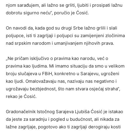
njom sarađujem, ali lažno se grliti, ljubiti i prosipati lažnu
dobrotu sigurno neću“, poručio je Ćosić.
On navodi da, kada god su drugi Srbe lažno grlili i slali
poljupce, isti ti zagrljaji i poljupci su zamijenjeni zločinima
nad srpskim narodom i umanjivanjem njihovih prava.
„Ne pričam isključivo o pravima kao narodu, već o
pravima kao ljudima. Mi imamo situaciju da smo u velikom
broju slučajeva u FBiH, konkretno u Sarajevu, ugroženi
kao ljudi. Omalovažavaju nas, nazivaju nas negativno i
ugrožavaju bezbjednost, što nam stvara osjećaj straha“,
rekao je Ćosić.
Gradonačelnik Istočnog Sarajeva Ljubiša Ćosić je istakao
da jeste za saradnju i pogled u budućnost, ali nikada za
lažne zagrljaje, pogotovo ako ti zagrljaji derogiraju kosti