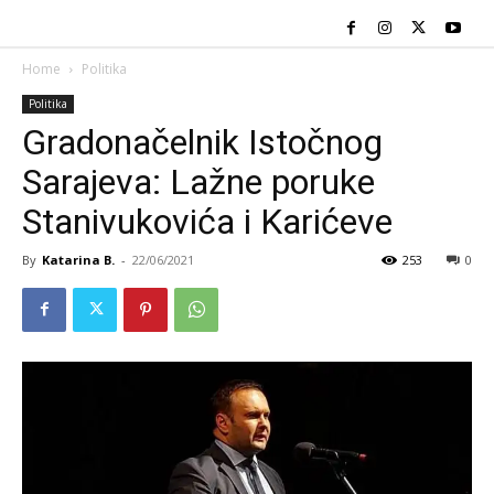
Home
Politika
Politika
Gradonačelnik Istočnog
Sarajeva: Lažne poruke
Stanivukovića i Karićeve
By
Katarina B.
-
22/06/2021
253
0