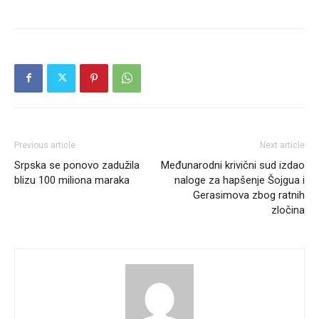
Previous article
Next article
Srpska se ponovo zadužila
Međunarodni krivični sud izdao
blizu 100 miliona maraka
naloge za hapšenje Šojgua i
Gerasimova zbog ratnih
zločina