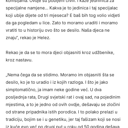
komšijama. Ovdje su pobijeni civili. I kaže jedninica za
specijalne namjene… Kakva je to jedinica i taj specijalac
koji ubije dijete od tri mjeseca? E baš bih tog volio vidjeti
da ga pogledam u lice. Zato to moramo uraditi i moramo
vratiti to u historiju ovo što se desilo. Naša djeca ne
znaju“, rekao je Helez.
Rekao je da se to mora djeci objasniti kroz udžbenike,
kroz nastavu.
„Nema čega da se stidimo. Moramo im objasniti šta se
desilo, ko je to uradio i iz kojih razloga. I što je jako
simptomatično, ja imam neke godine već. U dva
posljednja rata, Drugi svjetski rat i ovaj sad, na pojedinim
mjestima, a to je jedno od ovih ovdje, dešavaju se zločini
od strane pripadnika istih porodica. I to polako prelazi u
tradiciju, bojim se i u genetiku, jer taj fašizam koji se nosi
iz kuće evo već po drugi put u roku od 50 godina dešava