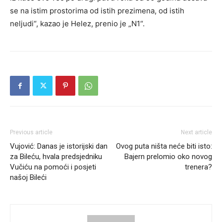
se na istim prostorima od istih prezimena, od istih
neljudi“, kazao je Helez, prenio je „N1“.
Previous article
Next article
Vujović: Danas je istorijski dan
Ovog puta ništa neće biti isto:
za Bileću, hvala predsjedniku
Bajern prelomio oko novog
Vučiću na pomoći i posjeti
trenera?
našoj Bileći