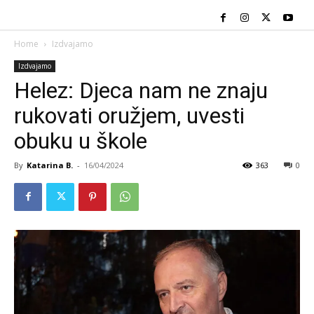
Home
Izdvajamo
Izdvajamo
Helez: Djeca nam ne znaju
rukovati oružjem, uvesti
obuku u škole
By
Katarina B.
-
16/04/2024
363
0