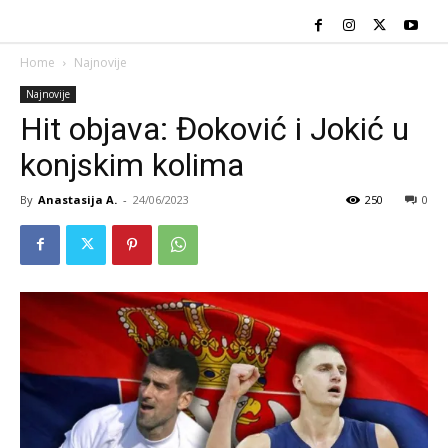
Home
Najnovije
Najnovije
Hit objava: Đoković i Jokić u
konjskim kolima
By
Anastasija A.
-
24/06/2023
250
0