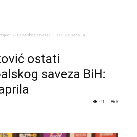
redsjednik Fudbalskog saveza BiH: Odluka pada 14....
ković ostati
alskog saveza BiH:
aprila
445
0