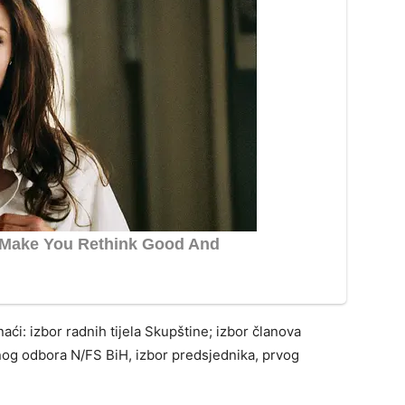
ći: izbor radnih tijela Skupštine; izbor članova
nog odbora N/FS BiH, izbor predsjednika, prvog