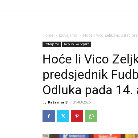
Home
Izdvajamo
Hoće li Vico Zeljković ostati p
Izdvajamo
Republika Srpska
Hoće li Vico Zelj
predsjednik Fudb
Odluka pada 14. 
By
Katarina B.
-
31/03/2025